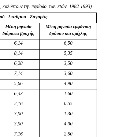
, καλύπτουν την περίοδο των ετών 1982-1993
)
κού Σταθμού Ζαγοράς
Μέση μηνιαία
Μέση μηνιαία εμφάνιση
διάρκεια βροχής
δρόσου και ομίχλης
6,14
6,50
8,14
5,35
6,28
3,50
7,14
3,60
5,66
4,90
6,33
1,60
2,16
0,55
3,00
1,30
3,00
4,00
7,16
2,50