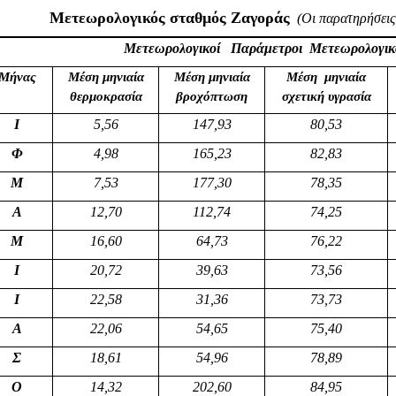
Μετεωρολογικός σταθμός Ζαγοράς
(
Οι παρατηρήσεις
Μετεωρολογικοί Παράμετροι Μετεωρολογι
Μήνας
Μέση μηνιαία
Μέση μηνιαία
Μέση μηνιαία
θερμοκρασία
βροχόπτωση
σχετική υγρασία
Ι
5,56
147,93
80,53
Φ
4,98
165,23
82,83
Μ
7,53
177,30
78,35
Α
12,70
112,74
74,25
Μ
16,60
64,73
76,22
Ι
20,72
39,63
73,56
Ι
22,58
31,36
73,73
Α
22,06
54,65
75,40
Σ
18,61
54,96
78,89
Ο
14,32
202,60
84,95