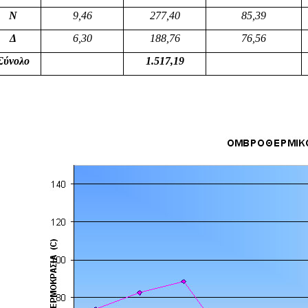
Ν
9,46
277,40
85,39
Δ
6,30
188,76
76,56
Σύνολο
1.517,19